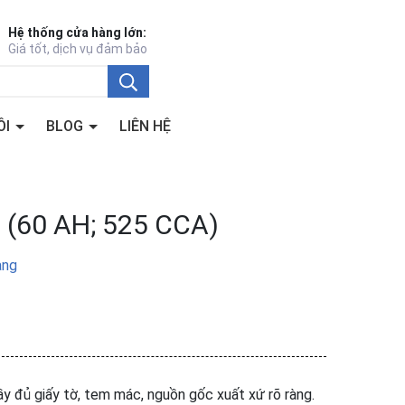
Hệ thống cửa hàng lớn:
Giá tốt, dịch vụ đảm bảo
ÔI
BLOG
LIÊN HỆ
 (60 AH; 525 CCA)
àng
ầy đủ giấy tờ, tem mác, nguồn gốc xuất xứ rõ ràng.