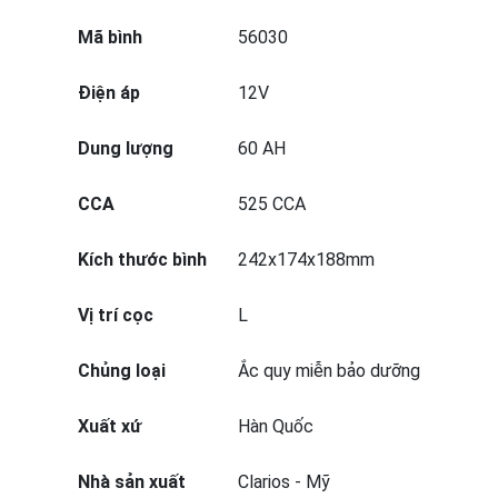
Mã bình
56030
Điện áp
12V
Dung lượng
60 AH
CCA
525 CCA
Kích thước bình
242x174x188mm
Vị trí cọc
L
Chủng loại
Ắc quy miễn bảo dưỡng
Xuất xứ
Hàn Quốc
Nhà sản xuất
Clarios - Mỹ