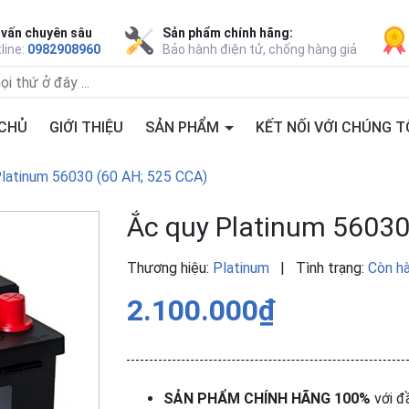
 vấn chuyên sâu
Sản phẩm chính hãng:
line:
0982908960
Bảo hành điện tử, chống hàng giả
CHỦ
GIỚI THIỆU
SẢN PHẨM
KẾT NỐI VỚI CHÚNG T
latinum 56030 (60 AH; 525 CCA)
Ắc quy Platinum 56030
Thương hiệu:
Platinum
|
Tình trạng:
Còn h
2.100.000₫
SẢN PHẨM CHÍNH HÃNG 100%
với đ