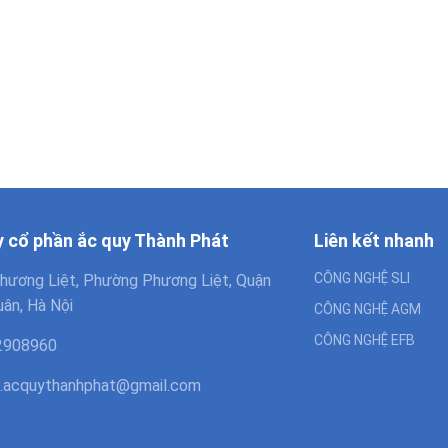
y cổ phần ắc quy Thành Phát
Liên kết nhanh
CÔNG NGHỆ SLI
hương Liệt, Phường Phương Liệt, Quận
ân, Hà Nội
CÔNG NGHỆ AGM
CÔNG NGHỆ EFB
2908960
.acquythanhphat@gmail.com