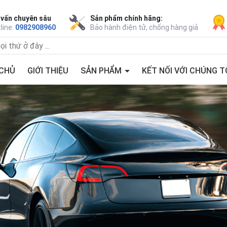
 vấn chuyên sâu
Sản phẩm chính hãng:
line:
0982908960
Bảo hành điện tử, chống hàng giả
CHỦ
GIỚI THIỆU
SẢN PHẨM
KẾT NỐI VỚI CHÚNG T