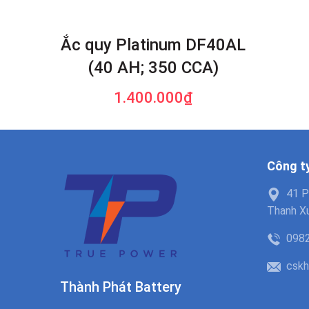
Ắc quy Platinum DF40AL
(40 AH; 350 CCA)
1.400.000₫
Công t
41 P
Thanh Xu
098
cskh
Thành Phát Battery