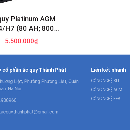
quy Platinum AGM
/H7 (80 AH; 800
CCA)
5.500.000₫
y cổ phần ắc quy Thành Phát
Liên kết nhanh
CÔNG NGHỆ SLI
hương Liệt, Phường Phương Liệt, Quận
ân, Hà Nội
CÔNG NGHỆ AGM
CÔNG NGHỆ EFB
2908960
.acquythanhphat@gmail.com