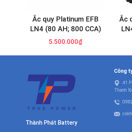
Ắc quy Platinum EFB
Ắc 
LN4 (80 AH; 800 CCA)
LN4
5.500.000₫
Công t
41 P
Thanh Xu
098
cskh
Thành Phát Battery