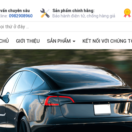
 vấn chuyên sâu
Sản phẩm chính hãng:
line:
0982908960
Bảo hành điện tử, chống hàng giả
CHỦ
GIỚI THIỆU
SẢN PHẨM
KẾT NỐI VỚI CHÚNG T