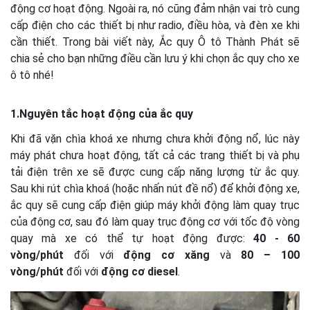
động cơ hoạt động. Ngoài ra, nó cũng đảm nhận vai trò cung
cấp điện cho các thiết bị như radio, điều hòa, và đèn xe khi
cần thiết. Trong bài viết này, Ắc quy Ô tô Thành Phát sẽ
chia sẻ cho bạn những điều cần lưu ý khi chọn ắc quy cho xe
ô tô nhé!
1.Nguyên tắc hoạt động của ắc quy
Khi đã vặn chìa khoá xe nhưng chưa khởi động nổ, lúc này
máy phát chưa hoạt động, tất cả các trang thiết bị và phụ
tải điện trên xe sẽ được cung cấp năng lượng từ ắc quy.
Sau khi rút chìa khoá (hoặc nhấn nút đề nổ) để khởi động xe,
ắc quy sẽ cung cấp điện giúp máy khởi động làm quay trục
của động cơ, sau đó làm quay trục động cơ với tốc độ vòng
quay mà xe có thể tự hoạt động được:
40 - 60
vòng/phút
đối với
động cơ xăng
và
80 – 100
vòng/phút
đối với
động cơ diesel
.