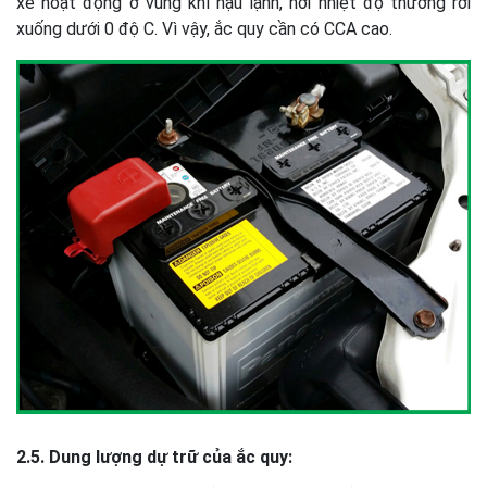
xe hoạt động ở vùng khí hậu lạnh, nơi nhiệt độ thường rơi
xuống dưới 0 độ C. Vì vậy, ắc quy cần có CCA cao.
2.5. Dung lượng dự trữ của ắc quy: