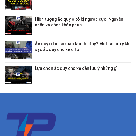
Hiện tượng ắc quy ô tô bị ngược cực: Nguyên
nhân và cách khắc phục
Ắc quy ô tô sạc bao lâu thì đầy? Một số lưu ý khi
sạc ắc quy cho xe ô tô
Lựa chọn ắc quy cho xe cần lưu ý những gì